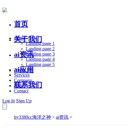
首页
关于我们
Home
Landing page 1
Landing page 2
ai资讯
Landing page 3
Landing page 4
Landing page 5
ai应用
About Us
Services
Company
联系我们
Blog
Contact
Log In
Sign Up
hy3380cc海洋之神
>
ai资讯
>