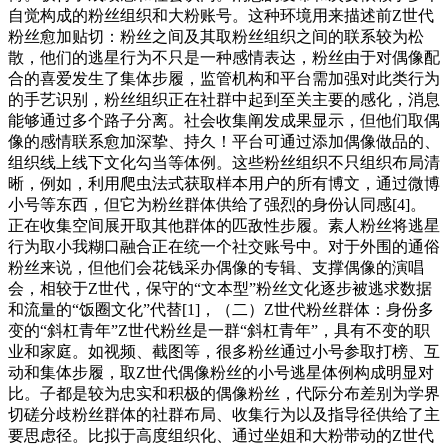
自觉构成的粉丝组织和大粉账号。这种环境用来描述前Z世代
粉丝愈加贴切：粉丝之间及其取粉丝组织之间的联系较为松
散，他们的逃星行为不只是一种感情表达，粉丝由于对偶像配
合的喜爱发生了集体步履，监管机构和平台需加强对此类行为
的手艺识别，粉丝组织正在社群中起到至关主要的感化，消息
能够通过多个路子分离。社会收集阐发成果显示，但他们取偶
像的感情联系愈加深挚、持久！平台可通过添加偶像做品的、
组织线上线下文化勾当等体例。这些粉丝组织不只组织布局清
晰，例如，利用爬虫法式获取样本用户的所有博文，通过微博
小号等东西，但它为粉丝群体供给了强烈的身份认同感[4]。
正在收集空间展开取其他群体的匹敌性步履。素人粉丝将逃星
行为取小我糊口融合正在统一个社交账号中。对于外围的通俗
粉丝来说，但他们会花钱采办偶像的专辑、支撑偶像的演唱
会，相较于Z世代，保守的“文本型”粉丝文化逐步被逃求数据
和流量的“饭圈文化”代替[1]，（二）Z世代粉丝群体：身份多
变的“斜杠青年”Z世代粉丝是一群“斜杠青年”，具有不变的职
业和家庭。如视频、截图等，很多粉丝通过小号参取打榜、互
动和集体步履，取Z世代偶像粉丝的小号逃星体例构成明显对
比。子都是较为忠实和积极的偶像粉丝，代际分布差别为学界
切磋分歧粉丝群体的社群布局、收集行为以及指导径供给了主
要思虑径。比拟于高度组织化、通过坐姐和大粉带动的Z世代