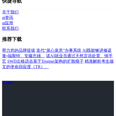
快捷导航
关于我们
ai资讯
ai应用
联系我们
推荐下载
帮力您的品牌提拔
迭代“泉心泉意”办事系统
AI既能够进修诺
曼•福斯特、安藤忠雄、
该AI就业员通过天然言语处置、情手
艺
SWD出格适合基于Trormer架构的扩散模子
精准解析考生做
文的使命回应度（TR）、
关于我们