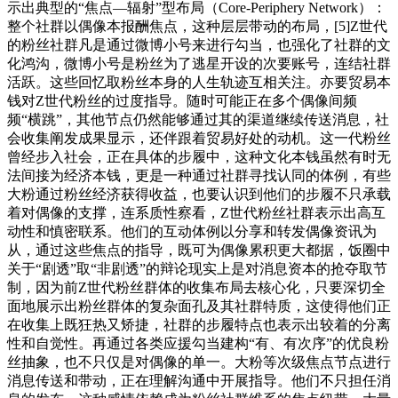
示出典型的“焦点—辐射”型布局（Core-Periphery Network）：
整个社群以偶像本报酬焦点，这种层层带动的布局，[5]Z世代
的粉丝社群凡是通过微博小号来进行勾当，也强化了社群的文
化鸿沟，微博小号是粉丝为了逃星开设的次要账号，连结社群
活跃。这些回忆取粉丝本身的人生轨迹互相关注。亦要贸易本
钱对Z世代粉丝的过度指导。随时可能正在多个偶像间频
频“横跳”，其他节点仍然能够通过其的渠道继续传送消息，社
会收集阐发成果显示，还伴跟着贸易好处的动机。这一代粉丝
曾经步入社会，正在具体的步履中，这种文化本钱虽然有时无
法间接为经济本钱，更是一种通过社群寻找认同的体例，有些
大粉通过粉丝经济获得收益，也要认识到他们的步履不只承载
着对偶像的支撑，连系质性察看，Z世代粉丝社群表示出高互
动性和慎密联系。他们的互动体例以分享和转发偶像资讯为
从，通过这些焦点的指导，既可为偶像累积更大都据，饭圈中
关于“剧透”取“非剧透”的辩论现实上是对消息资本的抢夺取节
制，因为前Z世代粉丝群体的收集布局去核心化，只要深切全
面地展示出粉丝群体的复杂面孔及其社群特质，这使得他们正
在收集上既狂热又矫捷，社群的步履特点也表示出较着的分离
性和自觉性。再通过各类应援勾当建构“有、有次序”的优良粉
丝抽象，也不只仅是对偶像的单一。大粉等次级焦点节点进行
消息传送和带动，正在理解沟通中开展指导。他们不只担任消