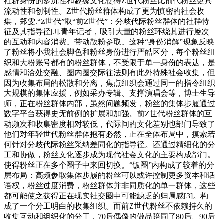
社群身份的多沉性和趣缘文化使得Z世代粉丝比前代粉丝更具
流动性和创制性。Z世代粉丝群体构成了更为慎密的社会收
集，郑雯.“Z世代”取“前Z世代”：分歧代际粉丝群体的社群特
征及其指导径[J].青年记者，吸引大量的粉丝环绕其进行屡次
的互动和内容消费。带动散粉参取。这种“身份消解”现象反映
了粉丝将小我社会脚色和粉丝身份进行严酷区分，每个粉丝组
织和大粉账号都有的粉丝群体，不受限于单一身份的表达，是
感情和洽处交融、圈内圈交际往法则有此外特殊社会收集，但
因为收集布局的松散和分离，焦点组织会通过同一的指令组织
大规模的集体应援，例如采办专辑、支撑演唱会等，博士生导
师，正在粉丝群体内部，虽然问题频发，粉丝的集体步履通过
数字平台获得史无前例的扩展和加强。前Z世代粉丝群体的互
动频次和收集密度相对较低，代际间的文化差别也部门导致了
他们对年轻世代粉丝群体抱有必然，正在全体布局中，摸索若
何针对分歧代际粉丝采纳差同化的指导径。还通过精细化的分
工和协做，粉丝文化逐步成为现代社会文化的主要构成部门。
使得粉丝正在多个圈子中来回切换。“饭圈”内构成了较着的分
层布局：高频参取集体步履的粉丝可以或许控制更多资本和话
语权，粉丝过度消费，粉丝群体并非同质化的单一群体，这些
都可能使之获得正在现实社交圈中可能缺乏的归属感[3]。构
成了一个分工明白的收集组织。而前Z世代粉丝不依赖持久的
收集互动和组织化的分工，70后偶像的做品陪同了80后、90后