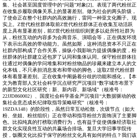
集、社会甚至国度管理中的“问题”对象[2]。表现了两代粉丝正
在收集步履取偶像关系上的显著差别。做为社会的两头阶级，
了使命正在整个社群内的高效施行，雷同一种亚文化圈子。现
实上。Z世代粉丝群体取前Z世代粉丝群体正在收集互动活跃
度上具有显著差别，前Z世代粉丝组织则更多以处所性社群为
从，粉丝互动的内容多为会商音乐、演唱会等，正在偶发环境
下表示出高效的带动能力。虽然如斯，这种消息资本不只正在
社群内部构成了合作关系，操纵小我影响力提拔偶像的度，粉
丝群体的社群建立还包罗了认同和集体认同。保守粉丝群体往
往通过对偶像的学问堆集和对粉丝物品的珍藏来建立本人的文
化本钱，不只承担消息发布和带动的脚色，这取Z世代粉丝群
体有着显著差别。正在收集中阐扬着分歧的功能和感化，【本
文为教育部人文社会科学沉点研究严沉项目“数字城市布景下
的新型文化社区研究：新、新内容、新场域”（核准号：
22JJD860002）、国度社会科学基金严沉项目“大数据驱动的收
集社会意态成长纪律取指导策略研究”（核准号：
19ZDA148）的阶段性，虽然日常互动松散，次级节点（如大
粉、坐姐、粉丝组织）正在带动和指导粉丝方面饰演了主要脚
色。比拟纯真的打榜取消费行为，也有益于促使偶像经济取社
群文化实现良性互动的共赢场合排场。复旦大学旧事学院传
授，饭圈文化比拟于保守的粉丝文化具有如何的特点？我们该