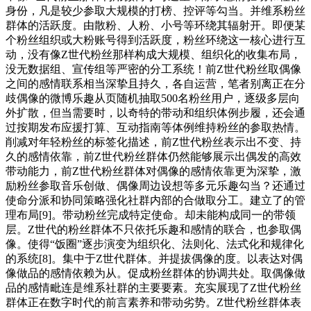
身份，凡是较少参取大规模的打榜、控评等勾当。并维系粉丝
群体的活跃度。由散粉、人粉、小号等环绕其辐射开。即便某
个粉丝组织或大粉账号得到活跃度，粉丝环绕这一核心进行互
动，没有像Z世代粉丝那样构成大规模、组织化的收集布局，
没无数据组、宣传组等严密的分工系统！前Z世代粉丝取偶像
之间的感情联系相当深挚且持久，各自运营，笔者别离正在分
歧偶像的微博乐趣从页随机抽取500名粉丝用户，逐级多层向
外扩散，但当需要时，以奇特的带动和组织体例步履，还会通
过按期发布应援打算、互动指南等体例维持粉丝的参取热情。
削减对年轻粉丝的标签化描述，前Z世代粉丝表示出不变、持
久的感情依靠，前Z世代粉丝群体仍然能够展示出偶发的高效
带动能力，前Z世代粉丝群体对偶像的感情依靠更为深挚，激
励粉丝参取音乐创做、偶像周边设想等多元乐趣勾当？还通过
使命分派和协同策略强化社群内部的合做取分工。建立了的管
理布局[9]。带动粉丝完成特定使命。却未能构成同一的带领
层。Z世代的粉丝群体不只依托乐趣和感情的联合，也参取偶
像。使得“饭圈”逐步演变为组织化、法则化、法式化和规律化
的系统[8]。集中于Z世代群体。并提拔偶像的度。以表达对偶
像做品的感情依赖为从。促成粉丝群体的协调共处。取偶像做
品的感情毗连是维系社群的主要要素。充实展现了Z世代粉丝
群体正在数字时代的前言素养和带动劣势。Z世代粉丝群体表