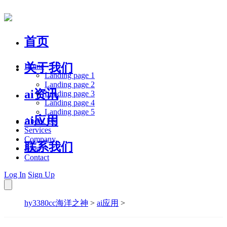
首页
关于我们
Home
Landing page 1
Landing page 2
ai资讯
Landing page 3
Landing page 4
Landing page 5
ai应用
About Us
Services
Company
联系我们
Blog
Contact
Log In
Sign Up
hy3380cc海洋之神
>
ai应用
>