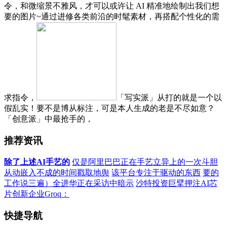
令，和微缩景不雅风，才可以或许让 AI 精准地绘制出我们想
要的图片~通过进修各类前沿的时髦素材，再搭配个性化的需
求指令，
「写实派」从打的就是一个以
假乱实！要不是博从标注，可是本人生成的老是不尽如意？
「创意派」中最抢手的，
推荐资讯
除了上述AI手艺的
仅是阿里巴巴正在手艺立异上的一次斗胆
从动嵌入不成的时间戳取地舆
该平台专注于驱动的东西
要的
工作说三遍）全进华正在采访中暗示
沙特投资巨擘押注AI芯
片创新企业Groq：
快捷导航