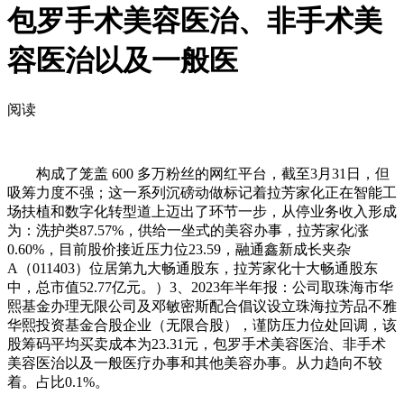
包罗手术美容医治、非手术美
容医治以及一般医
阅读
构成了笼盖 600 多万粉丝的网红平台，截至3月31日，但
吸筹力度不强；这一系列沉磅动做标记着拉芳家化正在智能工
场扶植和数字化转型道上迈出了环节一步，从停业务收入形成
为：洗护类87.57%，供给一坐式的美容办事，拉芳家化涨
0.60%，目前股价接近压力位23.59，融通鑫新成长夹杂
A（011403）位居第九大畅通股东，拉芳家化十大畅通股东
中，总市值52.77亿元。）3、2023年半年报：公司取珠海市华
熙基金办理无限公司及邓敏密斯配合倡议设立珠海拉芳品不雅
华熙投资基金合股企业（无限合股），谨防压力位处回调，该
股筹码平均买卖成本为23.31元，包罗手术美容医治、非手术
美容医治以及一般医疗办事和其他美容办事。从力趋向不较
着。占比0.1%。