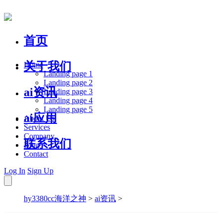
首页
关于我们
Home
Landing page 1
Landing page 2
ai资讯
Landing page 3
Landing page 4
Landing page 5
ai应用
About Us
Services
Company
联系我们
Blog
Contact
Log In
Sign Up
hy3380cc海洋之神
>
ai资讯
>