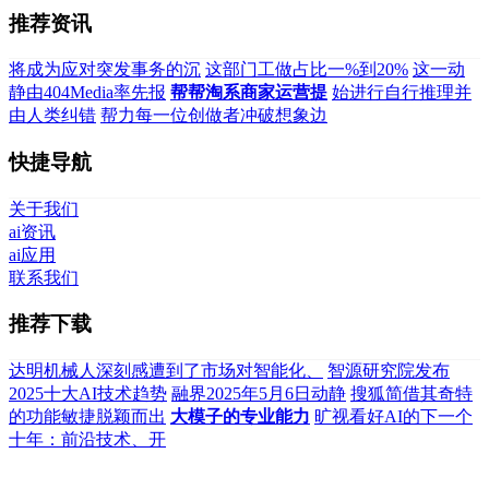
推荐资讯
将成为应对突发事务的沉
这部门工做占比一%到20%
这一动
静由404Media率先报
帮帮淘系商家运营提
始进行自行推理并
由人类纠错
帮力每一位创做者冲破想象边
快捷导航
关于我们
ai资讯
ai应用
联系我们
推荐下载
达明机械人深刻感遭到了市场对智能化、
智源研究院发布
2025十大AI技术趋势
融界2025年5月6日动静
搜狐简借其奇特
的功能敏捷脱颖而出
大模子的专业能力
旷视看好AI的下一个
十年：前沿技术、开