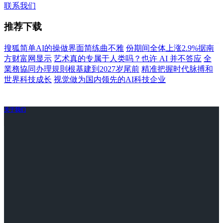
联系我们
推荐下载
搜狐简单AI的操做界面简练曲不雅
份期间全体上涨2.9%据南
方财富网显示
艺术真的专属于人类吗？也许 AI 并不答应
全
業務協同办理規則根基建到2027岁尾前
精准把握时代脉搏和
世界科技成长
视觉做为国内领先的AI科技企业
关于我们