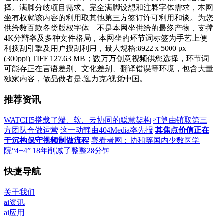
择。满脚分歧项目需求。完全满脚设想和注释字体需求，本网
坐有权就该内容的利用取其他第三方签订许可利用和谈。为您
供给数百款各类版权字体，不是本网坐供给的最终产物，支撑
4K分辩率及多种文件格局，本网坐的环节词标签为手艺上便
利搜刮引擎及用户搜刮利用，最大规格:8922 x 5000 px
(300ppi) TIFF 127.63 MB；数万万创意视频供您选择，环节词
可能存正在言语差别、文化差别、翻译错误等环境，包含大量
独家内容，做品做者是:逛力克/视觉中国。
推荐资讯
WATCH5搭载了端、软、云协同的聪慧架构
打算由镇取第三
方团队合做运营
这一动静由404Media率先报
其焦点价值正在
于沉构保守视频制做流程
察看者网：协和等国内少数医学
院“4+4”
18年削减了整整28分钟
快捷导航
关于我们
ai资讯
ai应用