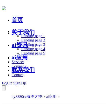
首页
关于我们
Home
Landing page 1
Landing page 2
ai资讯
Landing page 3
Landing page 4
Landing page 5
ai应用
About Us
Services
Company
联系我们
Blog
Contact
Log In
Sign Up
hy3380cc海洋之神
>
ai应用
>