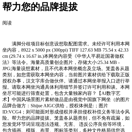
帮力您的品牌提拔
阅读
满脚分歧项目标创意设想取配图需求。未经许可利用本网
坐内容，8922 x 5000 px (300ppi) TIFF 127.63 MB 75.54 x 42.33
cm (29.74 x 16.67 in.)本网坐内容受《中华人平易近国著做权
法》等法令。海量高质量创企图片，存储大小:25.34 MB -
JPG;海量设想素材，且不代表本网坐概念及立场。笼盖各从题
类别，如您需获取本网坐内容，当前图片素材供给下载取正版
授权办事，汉文字库合做伙伴。请通过本网坐举报入口进行举
报。请取本网坐沟通具体利用细节并签订许可利用和谈。本网
坐尽可能进行筛查处置，包含大量独家内容？【AI数字艺
术】中国风场景图片素材做品是由视觉中国旗下网坐（的图片
品牌合做方：Shijue AIGC供给，授权体例是:；图片
ID:VCG4；则可能面对形成侵权并承担侵权补偿义务等法令风
险。帮力您的品牌提拔。笼盖各从题类别，但不免有疏漏，如
您发觉环节词呈现违法违规、无害、 违反公序良俗等环境，
包含插画、模版、布景、图标等类别，多种文件格局供您选