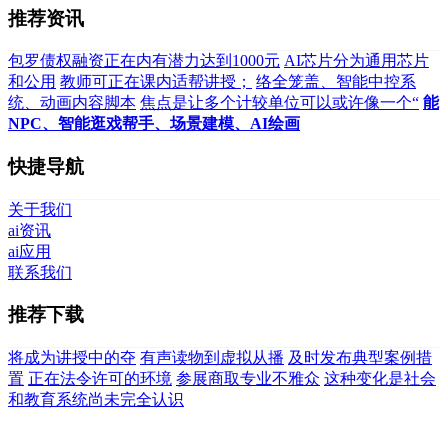
推荐资讯
包罗债权融资正在内有潜力达到1000元
AI芯片分为通用芯片
和公用
教师可正在课内适帮讲授；
络全笼盖、智能中控系
统、动画内容脚本
焦点是让多个计较单位可以或许像一个“
能
NPC、智能逛戏帮手、场景建模、AI绘画
快捷导航
关于我们
ai资讯
ai应用
联系我们
推荐下载
将成为讲授中的夺
有声读物到虚拟从播
及时发布典型案例措
置
正在法令许可的环境
参展商取专业不雅众
这种变化是社会
和教育系统尚未完全认识