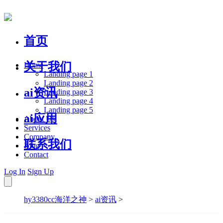
首页
关于我们
Home
Landing page 1
Landing page 2
ai资讯
Landing page 3
Landing page 4
Landing page 5
ai应用
About Us
Services
Company
联系我们
Blog
Contact
Log In
Sign Up
hy3380cc海洋之神
>
ai资讯
>