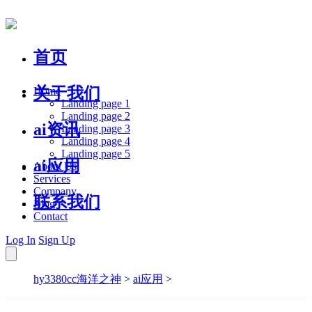
首页
关于我们
Home
Landing page 1
Landing page 2
ai资讯
Landing page 3
Landing page 4
Landing page 5
ai应用
About Us
Services
Company
联系我们
Blog
Contact
Log In
Sign Up
hy3380cc海洋之神
>
ai应用
>