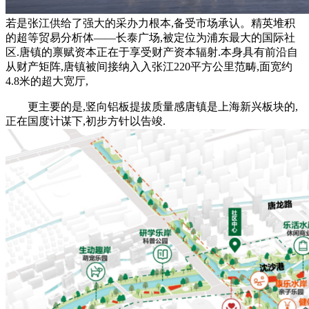
若是张江供给了强大的采办力根本,备受市场承认。精英堆积
的超等贸易分析体——长泰广场,被定位为浦东最大的国际社
区.唐镇的禀赋资本正在于享受财产资本辐射.本身具有前沿自
从财产矩阵,唐镇被间接纳入入张江220平方公里范畴,面宽约
4.8米的超大宽厅,
更主要的是,竖向铝板提拔质量感唐镇是上海新兴板块的,
正在国度计谋下,初步方针以告竣.