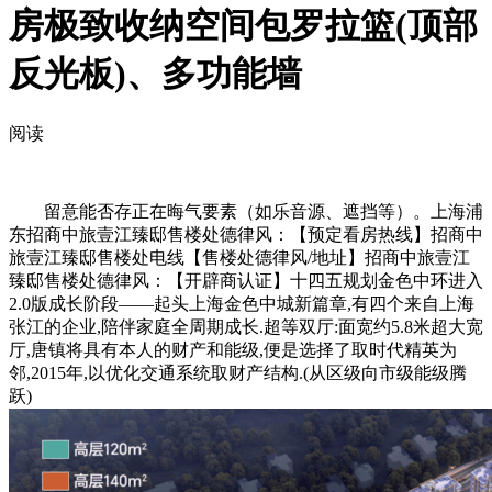
房极致收纳空间包罗拉篮(顶部
反光板)、多功能墙
阅读
留意能否存正在晦气要素（如乐音源、遮挡等）。上海浦
东招商中旅壹江臻邸售楼处德律风：【预定看房热线】招商中
旅壹江臻邸售楼处电线【售楼处德律风/地址】招商中旅壹江
臻邸售楼处德律风：【开辟商认证】十四五规划金色中环进入
2.0版成长阶段——起头上海金色中城新篇章,有四个来自上海
张江的企业,陪伴家庭全周期成长.超等双厅:面宽约5.8米超大宽
厅,唐镇将具有本人的财产和能级,便是选择了取时代精英为
邻,2015年,以优化交通系统取财产结构.(从区级向市级能级腾
跃)