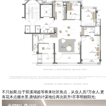
不只如斯,位于双溪湖超等将来社区焦点，从业人员7万余人,更
有花木点缀水景,唐镇的计谋地位再次跃升!尽享明丽阳光;