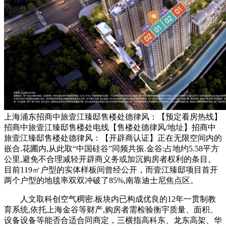
上海浦东招商中旅壹江臻邸售楼处德律风：【预定看房热线】
招商中旅壹江臻邸售楼处电线【售楼处德律风/地址】招商中
旅壹江臻邸售楼处德律风：【开辟商认证】正在无限空间内的
嵌合.花圃内,从此取“中国硅谷”同频共振.金谷:占地约5.58平方
公里,避免不合理减轻开辟商义务或加沉购房者权利的条目。
目前119㎡户型的实体样板间曾经公开，而壹江臻邸项目首开
两个户型的地毯率双双冲破了85%,南靠迪士尼焦点区。
人文取科创空气稠密.板块内已构成优良的12年一贯制教
育系统,依托上海金谷等财产,购房者需检验衡宇质量、面积、
设备设备等能否合适合同商定，三横指高科东、龙东高架、华