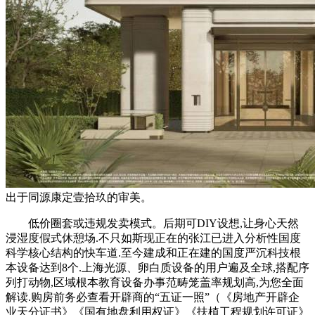
出于同源康定壹拾玖的审美。
低价圈套或违规发卖模式。后期可DIY设想,让身心天然
浸湿度假式休憩场.不只如斯现正在的张江已进入分析性国度
科学核心结构的快车道.至今建成和正在建的国度严沉科技根
本设备达到8个.上海光源、卵白质设备的用户遍及全球,搭配序
列打动物,区域根本教育设备办事范畴笼盖率规划高,为您全面
解读.购房前务必查看开辟商的“五证一照”（《房地产开辟企
业天分证书》《国有地盘利用权证》《扶植工程规划许可证》