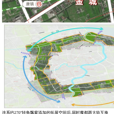
连系约270°转角飘窗添加的拓展空间后,届时魔都两大轨互换