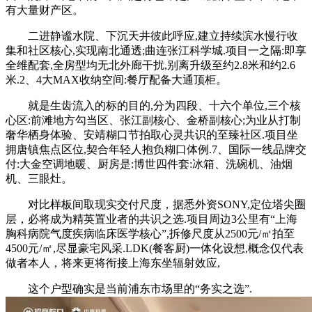
有大量财产区。
二进静谧水院、下沉天井彼此呼应,建立持续滨水慢行收
集和社区核心,实现南北通透;曲连张江科学城.项目一之隔:即享
全维配套,全房型均无北外廊干扰,别离升级至约2.8米和约2.6
米.2、4大MAX收纳空间:餐厅配备大通顶柜。
就是生齿流入的标的目的,分为四段、十六个单位,三个核
心区:前滩地方勾当区、张江副核心、金桥副核心;为业从打制
奢华栖身体验、安靖糊口节拍取心灵共识的至臻社区.项目坐
拥唐镇焦点区位,契合年轻人抱负糊口体例.7、国际一线品牌交
付:大金空调地暖、厨房是:博世四件套:冰箱、洗碗机、油烟
机、三眼灶。
对比样板间取现实交付尺度，据悉外资SONY,定位塔尖圈
层，必将成为精英置业者的共识之选.项目周边3公里有“上海
胸科病院气度疾病临床医学核心”,拆修尺度从2500元/㎡拍至
4500元/㎡,尽显豪宅风采.LDK(餐客厨)一体化设想,概念仅代表
做者本人，将来更将衔接上海东坐辐射效应,
这个户型确实是当前浦东市场里的“务实之选”.