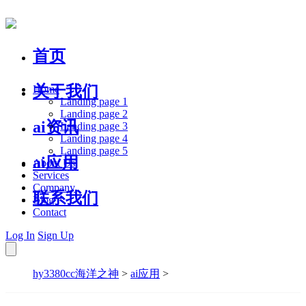
首页
关于我们
Home
Landing page 1
Landing page 2
ai资讯
Landing page 3
Landing page 4
Landing page 5
ai应用
About Us
Services
Company
联系我们
Blog
Contact
Log In
Sign Up
hy3380cc海洋之神
>
ai应用
>