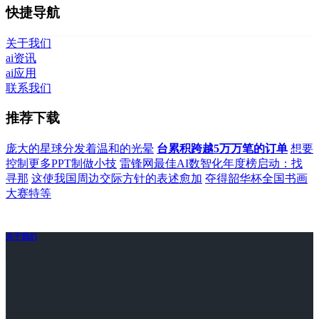
快捷导航
关于我们
ai资讯
ai应用
联系我们
推荐下载
庞大的星球分发着温和的光晕
台累积跨越5万万笔的订单
想要
控制更多PPT制做小技
雷锋网最佳AI数智化年度榜启动：找
寻那
这使我国周边交际方针的表述愈加
夺得韶华杯全国书画
大赛特等
关于我们