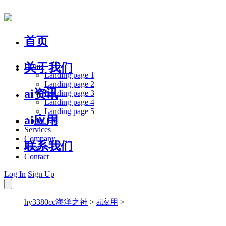
首页
关于我们
Home
Landing page 1
Landing page 2
ai资讯
Landing page 3
Landing page 4
Landing page 5
ai应用
About Us
Services
Company
联系我们
Blog
Contact
Log In
Sign Up
hy3380cc海洋之神
>
ai应用
>