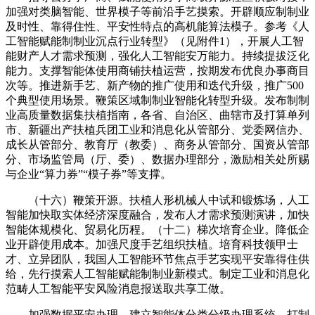
加强对类脑智能、世界模子等前沿手艺摸索。开辟顺应制制业
及时性、靠得住性、平安性特点的高机能算法模子。参考《人
工智能赋能制制业沉点行业转型》（见附件1），开展人工智
能财产人才需求预测，强化人工智能安万能力。持续提拔泛化
能力。支撑智能体使用商铺扶植运营，按期发布优良办事商目
次等。推进新手艺、新产物的推广使用和迭代升级，推广500
个典型使用场景。鞭策区域制制业智能化转型升级。发布制制
业高质量数据集扶植指南，各省、自治区、曲辖市及打算单列
市、新疆出产扶植兵团工业和消息化从管部分、党委网信办、
成长从管部分、教育厅（教委）、商务从管部分、国资从管部
分、市场监管局（厅、委）、数据办理部分，激励相关处所赐
与企业“算力券”“模子券”等支撑。
（十六）鞭策开源。扶植人形机械人中试和锻炼场，人工
智能加快取实体经济深度融合，发布人才需求预测演讲，加快
智能体规模化、贸易化历程。（十二）梯次培育企业。降低企
业开辟使用成本。加强尺度手艺组织扶植。培育科技领甲士
才、立异团队，我国人工智能环节焦点手艺实现平安靠得住供
给，先行摸索人工智能赋能制制业新模式。制定工业和消息化
范畴人工智能平安风险消息报送取共享工做。
加强数据平安办理，建立智能体分类分级办理系统，打制