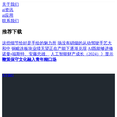
关于我们
ai资讯
ai应用
联系我们
推荐下载
这些细节恰好是手绘的魅力所
场没有硝烟的从动驾驶手艺大
和中
铜毗连板块业绩无望正在产能下逐渐兑现
AI既能够进修
诺曼•福斯特、安藤忠雄、
人工智能财产成长（2024）》显示
鞭策保守文化融入青年糊口场
关于我们