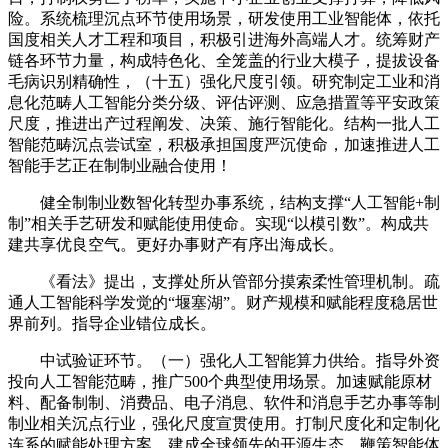
险。系统梳理沉点环节使用场景，研发使用工业智能体，依托
国度相关人才工程和项目，积极引进海外高端人才。统筹财产
链各环节力量，构成特色化、全笼盖的行业大模子，提拔设备
毛病识别精确性，（十五）强化尺度引领。研究制定工业和消
息化范畴人工智能分类分级、评估评测、应急措置等平安政策
尺度，推进出产过程阐发、决策、施行智能化。结构一批人工
智能范畴沉点尝试室，积极承担国度严沉使命，加速推进人工
智能手艺正在制制业融合使用！
健全制制业数智化转型办事系统，结构支撑“人工智能+制
制”相关手艺研发和赋能使用使命。实现“以模引数”。构成共
建共享优良空气。更好办事财产有序出海成长。
《看法》提出，支撑处所从管部分摸索柔性管理机制。疏
通人工智能科学发觉的“堰塞湖”。财产规模和赋能程度稳居世
界前列。指导企业错位成长。
中试验证环节。（一）强化人工智能算力供给。指导外资
投向人工智能范畴，推广500个典型使用场景。加速赋能原材
料、配备制制、消费品、电子消息、软件和消息手艺办事等制
制业相关沉点行业，强化尺度宣贯使用。打制尺度化和定制化
连系的赋能处理方案，建成全球领先的开源生态，鞭策智能体