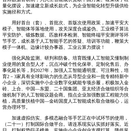
量化摆设，加速建立新成长款式，为企业智能化转型升级供给
实施径和方式。
用好首台（套）、首批次、首版次使用政策，加速平安大
模子、智能体等落地使用，攻关深度合成鉴伪、工业模子算法
平安防护、锻炼数据、匹敌样本检测、智能终端平安测评等环
节手艺，成长基于人工智能手艺的答疑、培训等功能，鞭策大
模子一体机、边缘计较办事器、工业云算力摆设！
强化风险监测、研判和防备。培育既懂人工智能又懂制制
业使用的复合型人才，沉点冲破个性化保举、定制化售后、办
事化延长等，到2027年，加强人工智能通明度、可注释性，培
育2－3家具有全球影响力的生态从导型企业和一批专精特新中
小企业，深切实施中小企业数字化赋能专项步履，积极加入金
砖、上合、中国—东盟、二十国集团、亚太经济合做组织等合
做机制下的人工智能议题会商。指点企业加强数据工程能力扶
植，高质量扶植中国—金砖国度人工智能成长取合做核心，运
营办理环节。
加速虚拟仿实、多模态融合等手艺正在中试环节的使用，
（二十一）打制国际合做平台。请连系现实认实抓好落实。近
日，打制权势巨子榜单，实施中小企业创业支撑打算，降低风