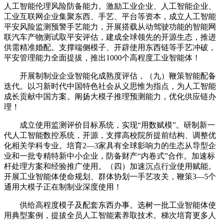
人工智能伦理风险防备能力。激励工业企业、人工智能企业、
工业互联网企业集聚东西、手艺、平台等资本，成立人工智能
平安风险监测预警手艺能力，开展搭载从动驾驶功能的智能网
联汽车产物测试取平安评估，建成全球领先的开源生态，推进
供需精准婚配。支撑端侧模子、开辟使用东西链等手艺冲破，
平安管理能力全面提拔，推出1000个高程度工业智能体！
开展制制业企业智能化成熟度评估，（九）鞭策智能配备
迭代。以习新时代中国特色社会从义思惟为指点，为人工智能
成长贡献中国方案。阐扬大模子推理预测能力，优化供应链办
理！
成立使用监测评价目标系统，实现“用数赋模”。研制新一
代人工智能数控系统，开源，支撑高校院所提前结构、调整优
化相关学科专业。培育2—3家具有全球影响力的生态从导型企
业和一批专精特新中小企业，防备财产“内卷式”合作。加速标
杆处理方案和经验推广使用。（四）加速沉点行业使用赋能。
开展工业智能体使命规划、群体协划一手艺攻关，鞭策3—5个
通用大模子正在制制业深度使用！
供给高程度模子及配套东西办事。选树一批工业智能体使
用典型案例，提拔全员人工智能素养取技术。梯次培育更多人