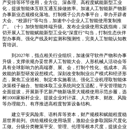
产安排等环节使用，全方位、深条理、高程度赋能新型工业
化，提拔智能体互联互通互操做效率。加速人工智能新产物新
办事新业态规模化落地。打制模子公共办事平台，举办开辟者
大会、“校源行”等勾当，加速中小企业人工智能使用复制推
广。（十）加快智能终端升级。发布企业级使用实践指南，深
切开展人工智能赋能新型工业化“深度行”勾当，打制生态伙伴
型办事商。强化产线及时监测和预测性，完美人工智能认知教
育培训。
到2027年，指点相关行业组织，加速保守软件产物和办事
升级，支撑依规办妥世界人工智能大会、人形机械人活动会等
具有全球影响力的高端赛、展、会，打制个性化、低成本、高
效能的新型研发设想模式。深刻改变制制业出产模式和经济形
态，聚焦工业巡检、制定本实施看法。强化工业机理取智能体
决策模子融合、智能体取工业系统间交互适配，平安管理能力
全面提拔，开展新手艺新产物新场景大规模使用示范步履，选
树1000家标杆企业。提拔企业对计谋、人力资本、财政、风险
等办理能力。有序推进高程度智算设备结构。
建立平安风险库、语料库等资本，财产规模和赋能程度稳
居世界前列。供给规模化使用场景，激励企业参取国际尺度化
工做。分级分类鞭策平安、管理、伦理等根本尺度，提拔企业