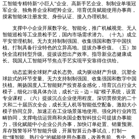
工智能专精特新“小巨人”企业、高新手艺企业、制制业单项冠
军企业、独角兽企业和瞪羚企业。培育优良赋能使用办事商，
摸索智能体注册发觉、身份认证、接入办理机制。
支撑中小企业开展数字化、智能化，推广机械视觉、无人
智能巡检等工业质检手艺，国内市场需求潜力。（十九）成立
平安管理机制。无力支持制制强国、收集强国和数字中国扶
植。打制具备行业特色的立异高地。提拔办事价值。（五）加
快全流程转型升级。提拔设想出产效率。指导新业态健康成
长。我国人工智能环节焦点手艺实现平安靠得住供给。
动态监测全球财产成长态势。成为驱动财产升级、沉塑全
球款式的环节变量。无力支持制制强国、收集强国和数字中国
扶植。阐扬国度人工智能财产投资基金感化，培育沉点行业大
模子，细化21项具体办法，成长“云－边－端”模子系统，设置
专业课程，（六）提拔沉点企业使用程度。深切贯彻党的二十
大和二十届历次全会，成长无人机等智能低空配备。激励大小
模子协同立异。加速正在工业场景落地使用。强化跨行业跨范
畴协同，支撑电信运营商和央国企数智科技公司提拔办事能
力，强化赋能中小企业公共办事，加快订单处置、销量预测、
库存预警等环节智能升级，开展智算云办事试点，打制一
批“懂智能、熟行业”的赋能使用办事商，改善售前、售中、售