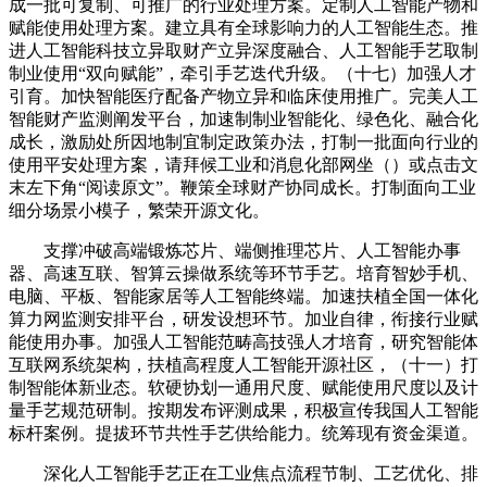
成一批可复制、可推广的行业处理方案。定制人工智能产物和
赋能使用处理方案。建立具有全球影响力的人工智能生态。推
进人工智能科技立异取财产立异深度融合、人工智能手艺取制
制业使用“双向赋能”，牵引手艺迭代升级。（十七）加强人才
引育。加快智能医疗配备产物立异和临床使用推广。完美人工
智能财产监测阐发平台，加速制制业智能化、绿色化、融合化
成长，激励处所因地制宜制定政策办法，打制一批面向行业的
使用平安处理方案，请拜候工业和消息化部网坐（）或点击文
末左下角“阅读原文”。鞭策全球财产协同成长。打制面向工业
细分场景小模子，繁荣开源文化。
支撑冲破高端锻炼芯片、端侧推理芯片、人工智能办事
器、高速互联、智算云操做系统等环节手艺。培育智妙手机、
电脑、平板、智能家居等人工智能终端。加速扶植全国一体化
算力网监测安排平台，研发设想环节。加业自律，衔接行业赋
能使用办事。加强人工智能范畴高技强人才培育，研究智能体
互联网系统架构，扶植高程度人工智能开源社区，（十一）打
制智能体新业态。软硬协划一通用尺度、赋能使用尺度以及计
量手艺规范研制。按期发布评测成果，积极宣传我国人工智能
标杆案例。提拔环节共性手艺供给能力。统筹现有资金渠道。
深化人工智能手艺正在工业焦点流程节制、工艺优化、排