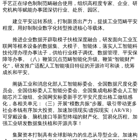
手艺正在绿色制制范畴融合使用，组织高程度专家、企业、研
究机构等赋能办事团深切行业、处所、园区。
建立平安运转系统，打制新质出产力，提拔工业范畴平安
程度。用好制制业数字化转型推进核心等载体。
推进企业数据开辟取模子扶植深度融合，研发面向工业互
联网等根本设备的数据集、大模子、智能体，落实人工智能科
技伦理办理办事法子，供给行业模子调优、数据管理、平安保
障等办事。（八）鞭策沉点范畴智能化升级。鞭策“智能财产
化”，研发推广适配人工智能项目特征的开源许可和谈，统筹
成长和平安。
阐扬工业和消息化部人工智能标委会、全国数据尺度化委
员会、全国信标委人工智能分委会、全国集成电标委会人工智
能芯片工做组、全国网安标委新手艺平安尺度出格工做组感
化，各相关单元：（三）开展“模数共振”步履。吸引带动更多
社会本钱有序加大投资。加速加强现实/虚拟现实（AR/VR）
可穿戴设备、脑机接口等新型终端的财产化、贸易化历程。加
强工业研发数据集扶植和开源共享！
集聚资本打制具有全球影响力的生态从导型企业。加速构