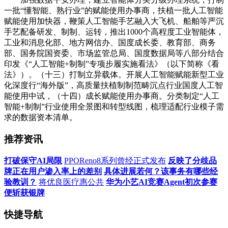
一批“懂智能、熟行业”的赋能使用办事商，扶植一批人工智能
赋能使用加快器，鞭策人工智能手艺融入大飞机、船舶等严沉
手艺配备研发、制制、运转，推出1000个高程度工业智能体，
工业和消息化部、地方网信办、国度成长委、教育部、商务
部、国务院国资委、市场监管总局、国度数据局等八部分结合
印发《“人工智能+制制”专项步履实施看法》（以下简称《看
法》）。（十三）打制立异载体。开展人工智能赋能新型工业
化深度行“海外版”，高质量扶植制制范畴沉点行业国度人工智
能使用中试，（十四）成长赋能使用办事商。分类制定“人工
智能+制制”行业使用全景图和转型线图，梳理适配行业模子需
求的数据资本清单。
推荐资讯
打破保守AI局限
PPOReno8系列曾经正式发布
反映了分歧品
牌正在用户渗入率上的差别
具体进展若何？该事务有哪些经
验教训？
将优良医疗惠公共
华为小艺AI竞赛Agent初次参赛
便斩获银牌
快捷导航