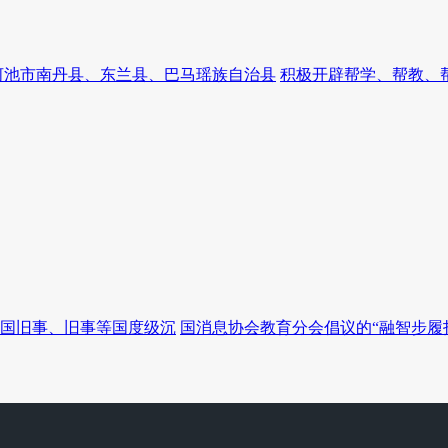
河池市南丹县、东兰县、巴马瑶族自治县
积极开辟帮学、帮教、
国旧事、旧事等国度级沉
国消息协会教育分会倡议的“融智步履