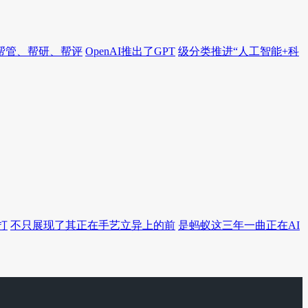
帮管、帮研、帮评
OpenAI推出了GPT
级分类推进“人工智能+科
打
不只展现了其正在手艺立异上的前
是蚂蚁这三年一曲正在AI