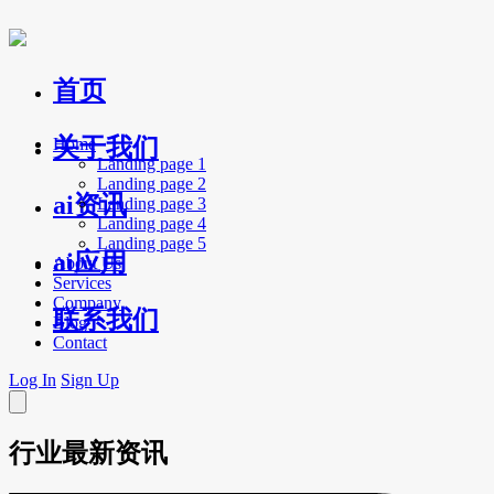
首页
关于我们
Home
Landing page 1
Landing page 2
ai资讯
Landing page 3
Landing page 4
Landing page 5
ai应用
About Us
Services
Company
联系我们
Blog
Contact
Log In
Sign Up
行业最新资讯