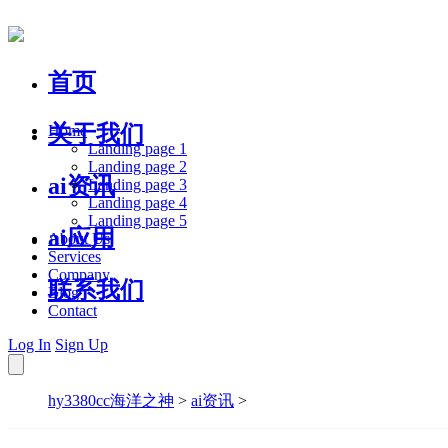
首页
关于我们
Home
Landing page 1
Landing page 2
ai资讯
Landing page 3
Landing page 4
Landing page 5
ai应用
About Us
Services
Company
联系我们
Blog
Contact
Log In
Sign Up
hy3380cc海洋之神
>
ai资讯
>