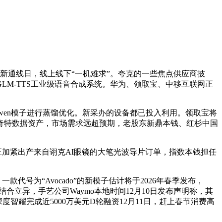
G新通线日，线上线下“一机难求”。夸克的一些焦点供应商披
GLM-TTS工业级语音合成系统。华为、领取宝、中移互联网正
wen模子进行蒸馏优化。新采办的设备都已投入利用。领取宝将
和奇特数据资产，市场需求远超预期，老股东新鼎本钱、红杉中国
加紧出产来自诩克AI眼镜的大笔光波导片订单，指数本钱担任
号为“Avocado”的新模子估计将于2026年春季发布，
结合立异，手艺公司Waymo本地时间12月10日发布声明称，其
度智耀完成近5000万美元D轮融资12月11日，赶上春节消费高