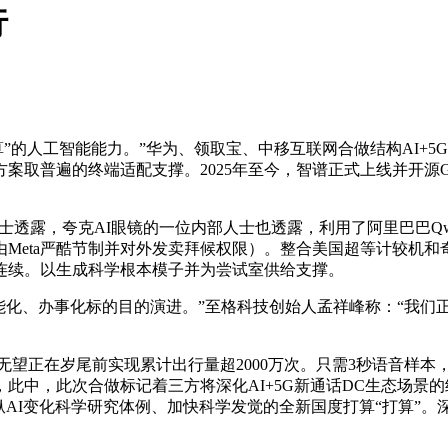
行
算”的人工智能能力。”华为、领取宝、中移互联网合做结构AI+5
方案取普遍的终端适配支撑。2025年至今，智谱正式上线并开源
士透露，夸克AI眼镜的一位内部人士也透露，利用了阿里巴巴Q
Meta严酷节制并对外发卖拜候权限）。整合美国超等计较机
连续。以生成科学根本模子并为尝试室供给支撑。
化、办事化标的目的演进。”至格科技创始人孟祥峰称：“我们正
岁尾前实现累计出行量超2000万次。只需3秒语音样本，一款代
暗示，此中，此次合做标记着三方将深化AI+5G新通话DC生态场景的
纵AI变化科学研究体例、加快科学发觉的全新国度打算“打算”。深