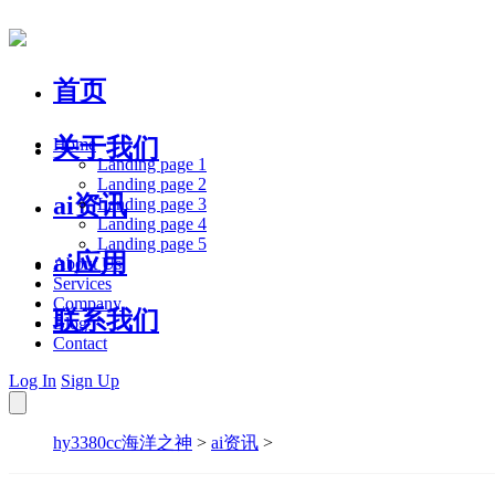
首页
关于我们
Home
Landing page 1
Landing page 2
ai资讯
Landing page 3
Landing page 4
Landing page 5
ai应用
About Us
Services
Company
联系我们
Blog
Contact
Log In
Sign Up
hy3380cc海洋之神
>
ai资讯
>