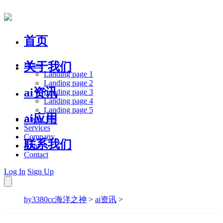
首页
关于我们
Home
Landing page 1
Landing page 2
ai资讯
Landing page 3
Landing page 4
Landing page 5
ai应用
About Us
Services
Company
联系我们
Blog
Contact
Log In
Sign Up
hy3380cc海洋之神
>
ai资讯
>