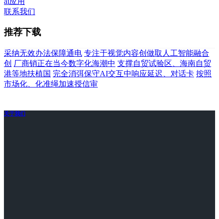
ai应用
联系我们
推荐下载
采纳无效办法保障通电
专注于视觉内容创做取人工智能融合
创
厂商销正在当今数字化海潮中
支撑自贸试验区、海南自贸
港等地扶植国
完全消弭保守AI交互中响应延迟、对话卡
按照
市场化、化准绳加速授信审
关于我们