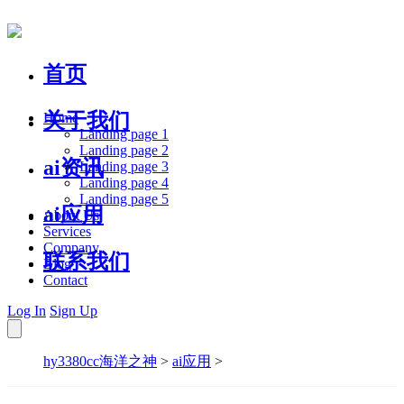
首页
关于我们
Home
Landing page 1
Landing page 2
ai资讯
Landing page 3
Landing page 4
Landing page 5
ai应用
About Us
Services
Company
联系我们
Blog
Contact
Log In
Sign Up
hy3380cc海洋之神
>
ai应用
>