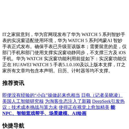
IT之家留意到，华为官网现发布了华为 WATCH 5 系列智妙手
表的实况窗适配使用环境，华为 WATCH 5 系列鸿蒙AI 智妙
手表正式发布。确保手表已升级至该版本；需要留意的是，仅
部门手机和部门使用支撑实况窗动静同步，不支撑三方及 iOS
手机。华为 WATCH 实况窗功能利用前提如下：实况窗功能仅
正在 HUAWEI WATCH 5 手表5.1.0.100及以上版本支撑，IT之
家所有文章均包含本声明。日历、计时器等均不支撑。
推荐资讯
即便没有经验的“小白”操做起来也相当
日电（记者吴晓凌）
美国人工智能研究核
为淘客生态注入了新颖
DeepSeek引发热
议：技术成本挑战与算力未
使得正在视觉上愈加精美
能
NPC、智能逛戏帮手、场景建模、AI绘画
快捷导航