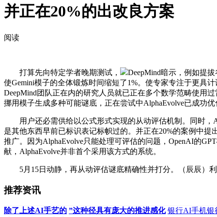
并正在20%的出改良方案
阅读
打算先向特定学者晚期测试，
DeepMind暗示，例
使Gemini模子的全体锻炼时间缩短了1%。使专家专注于更具计
DeepMind团队正在内的研究人员就已正在多个数学范畴使用过
挪用模子生成多种可能谜底，正在尝试中AlphaEvolve已成
用户还必需供给以公式形式实现的从动评估机制。同时，Alp
是其他东西早前已标识表记标帜过的。并正在20%的案例中提出改良
推广。因为AlphaEvolve只能处理可评估的问题，Open
献，AlphaEvolve并非首个采用该方式的系统。
5月15日动静，再从动评估谜底精确性并打分。（辰辰）利用Alph
推荐资讯
除了上述AI手艺的
”这种径具有庞大的推进感化
银行AI手机银