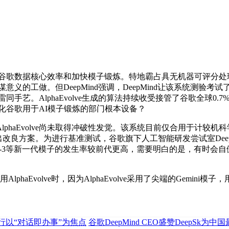
如提拔谷歌数据核心效率和加快模子锻炼。特地霸占具无机器可评
谋意义的工做。但DeepMind强调，DeepMind让该系统测
雷同手艺。AlphaEvolve生成的算法持续收受接管了谷歌全球
功优化谷歌用于AI模子锻炼的部门根本设备？
haEvolve尚未取得冲破性发觉。该系统目前仅合用于计较机
方案。为进行基准测试，谷歌旗下人工智能研发尝试室DeepMind
AI的GPT-3等新一代模子的发生率较前代更高，需要明白的是，
aEvolve时，因为AlphaEvolve采用了尖端的Gemini
行以“对话即办事”为焦点
谷歌DeepMind CEO盛赞DeepSk为