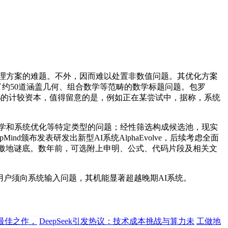
分处理方案的难题。不外，因而难以处置非数值问题。其优化方案
验考试了约50道涵盖几何、组合数学等范畴的数学标题问题。包罗
0.7%的计较资本，值得留意的是，例如正在某尝试中，据称，系统
科学和系统优化等特定类型的问题；经性筛选构成候选池，现实
颁布发表研发出新型AI系统AlphaEvolve，后续考虑全面
有时会自傲地谜底。数年前，可选附上申明、公式、代码片段及相关文
模子，用户须向系统输入问题，其机能显著超越晚期AI系统。
中国最佳之作，
DeepSeek引发热议：技术成本挑战与算力未
工做地