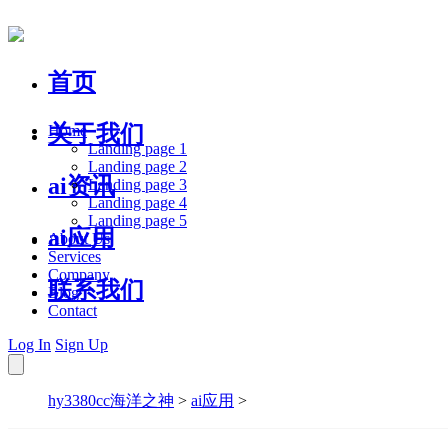
首页
关于我们
Home
Landing page 1
Landing page 2
ai资讯
Landing page 3
Landing page 4
Landing page 5
ai应用
About Us
Services
Company
联系我们
Blog
Contact
Log In
Sign Up
hy3380cc海洋之神
>
ai应用
>