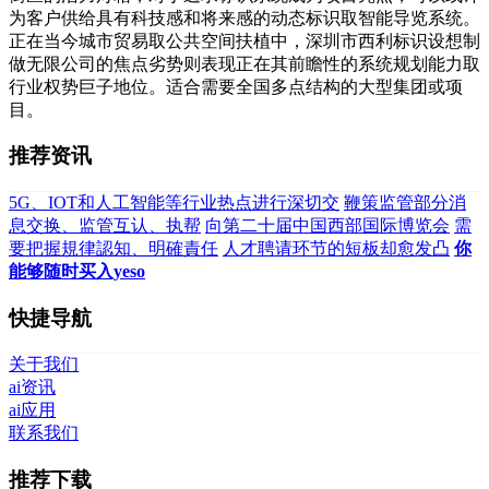
为客户供给具有科技感和将来感的动态标识取智能导览系统。
正在当今城市贸易取公共空间扶植中，深圳市西利标识设想制
做无限公司的焦点劣势则表现正在其前瞻性的系统规划能力取
行业权势巨子地位。适合需要全国多点结构的大型集团或项
目。
推荐资讯
5G、IOT和人工智能等行业热点进行深切交
鞭策监管部分消
息交换、监管互认、执帮
向第二十届中国西部国际博览会
需
要把握規律認知、明確責任
人才聘请环节的短板却愈发凸
你
能够随时买入yeso
快捷导航
关于我们
ai资讯
ai应用
联系我们
推荐下载