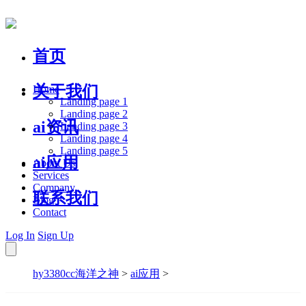
首页
关于我们
Home
Landing page 1
Landing page 2
ai资讯
Landing page 3
Landing page 4
Landing page 5
ai应用
About Us
Services
Company
联系我们
Blog
Contact
Log In
Sign Up
hy3380cc海洋之神
>
ai应用
>